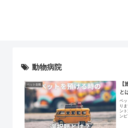
動物病院
【
ペット全般
と
ペッ
りま
ント
ンピ